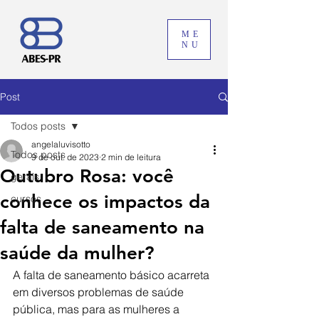
ME
NU
Post
Todos posts
angelaluvisotto
Todos posts
9 de out. de 2023
2 min de leitura
Outubro Rosa: você
gerais
conhece os impactos da
cursos
falta de saneamento na
saúde da mulher?
A falta de saneamento básico acarreta 
em diversos problemas de saúde 
pública, mas para as mulheres a 