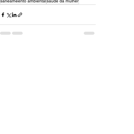
saneameento ambiental
saúde da mulher
Ver tudo
Posts recentes