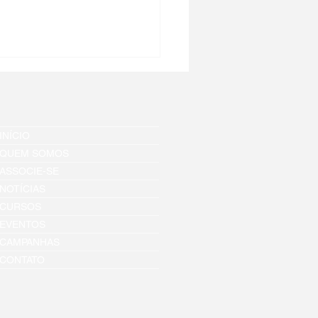
INÍCIO
QUEM SOMOS
ASSOCIE-SE
NOTÍCIAS
s ajudar as mulheres
CURSOS
io Grande do Sul?
EVENTOS
CAMPANHAS
CONTATO