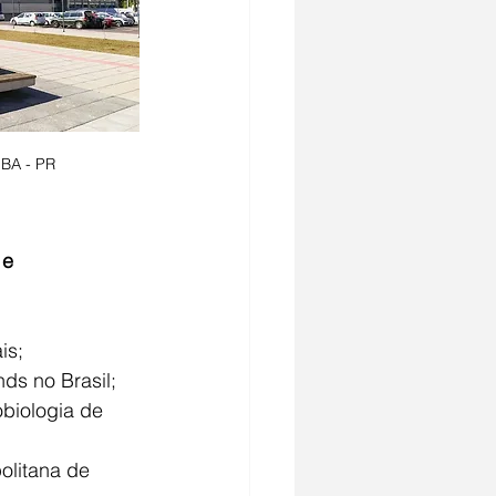
BA - PR
 e 
is;
ds no Brasil;
biologia de 
olitana de 