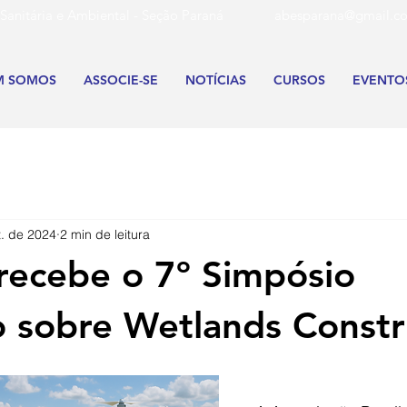
aria Sanitária e Ambiental - Seção Paraná
abesparana@gmail.c
M SOMOS
ASSOCIE-SE
NOTÍCIAS
CURSOS
EVENTO
t. de 2024
2 min de leitura
 recebe o 7º Simpósio
ro sobre Wetlands Const