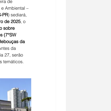
ira de 
 e Ambiental – 
-PR
) sediará, 
ro de 2025
, o 
ro sobre 
s (7°SW 
ebouças da 
Antes da 
ia 27, serão 
s temáticos.