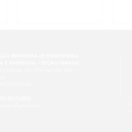
ÇÃO BRASILEIRA DE ENGENHARIA
IA E AMBIENTAL – SEÇÃO PARANÁ
no Mikilita, 125, 10°andar, sala 1002.
tão.
Novo curso na UFPR: Gestão
Vamo
945.015/0016-68
sustentável de águas
do R
pluviais: soluções baseadas
(41) 99173-0953
na natureza para drenagem
sparana@gmail.com
urbana. Inscreva-se!