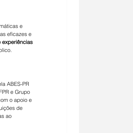
máticas e 
as eficazes e 
e experiências 
lico.
ela ABES-PR 
FPR e Grupo 
com o apoio e 
tuições de 
as ao 