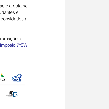
tas
 e a data se 
tudantes e 
 convidados a 
gramação e 
im­pósio 7°SW 