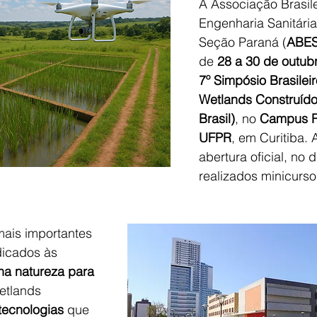
A Associação Brasile
Engenharia Sanitária
Seção Paraná (
ABES
de 
28 a 30 de outub
7º Simpósio Brasilei
Wetlands Construído
Brasil)
, no 
Campus R
UFPR
, em Curitiba. 
abertura oficial, no d
realizados minicurso
ais importantes 
dicados às 
a natureza para 
etlands 
tecnologias
 que 