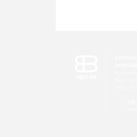
ASSOCIA
SANITÁR
Rua Estefa
Bairro Por
Um novo cenário para a
CNPJ: 33.
engenharia sanitária e
ambiental
+55 
abe