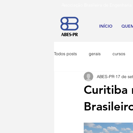
Associação Brasileira de Engenh
INÍCIO
QUE
Todos posts
gerais
cursos
ABES-PR
17 de se
Curitiba
Brasilei