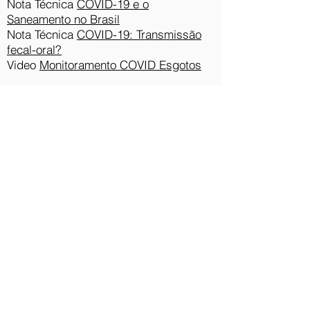
Nota Técnica
COVID-19 e o
Saneamento no Brasil
Nota Técnica
COVID-19: Transmissão
fecal-oral?
Video
Monitoramento COVID Esgotos
Para mais informações acesse o
site
do INCT.
Artigos
Para saber mais sobre o tema esgoto
relacionado a COVID-19, reunimos
alguns artigos:
Can a Paper-Based Device Trace
COVID-19 Sources with Wastewater-
Based Epidemiology?