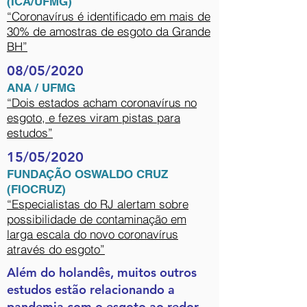
(ICA/UFMG)
“Coronavírus é identificado em mais de
30% de amostras de esgoto da Grande
BH”
08/05/2020
ANA / UFMG
“Dois estados acham coronavírus no
esgoto, e fezes viram pistas para
estudos”
15/05/2020
FUNDAÇÃO OSWALDO CRUZ
(FIOCRUZ)
“Especialistas do RJ alertam sobre
possibilidade de contaminação em
larga escala do novo coronavírus
através do esgoto”
Além do holandês, muitos outros
estudos estão relacionando a
pandemia com o esgoto ao redor