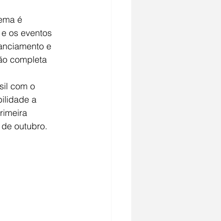
tema é 
 e os eventos 
nanciamento e 
ão completa 
sil com o 
ilidade a 
rimeira 
 de outubro.