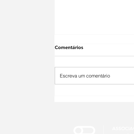
Comentários
Escreva um comentário
Um novo cenário para a
engenharia sanitária e
ambiental
ASSOCIA