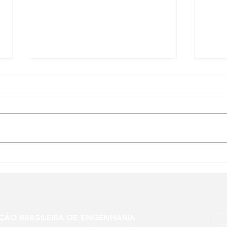
Novo curso na UFPR: Gestão
Curi
sustentável de águas
Simp
pluviais: soluções baseadas
Wetl
na natureza para drenagem
urbana. Inscreva-se!
ÇÃO BRASILEIRA DE ENGENHARIA