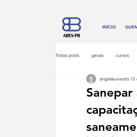
Associação Brasileira de Engenh
INÍCIO
QUE
Todos posts
gerais
cursos
angelaluvisotto
12 
Sanepar 
capacitaç
saneame