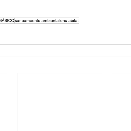
BÁSICO
saneameento ambiental
onu abitat