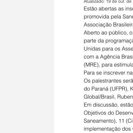
Atualizado:
19 de out. de
Estão abertas as ins
promovida pela San
Associação Brasilei
Aberto ao público, o 
parte da programaçã
Unidas para os Asse
com a Agência Brasi
(MRE), para estimula
Para se inscrever na
Os palestrantes ser
do Paraná (UFPR), K
Global/Brasil, Ruben
Em discussão, estão
Objetivos do Desenv
Saneamento), 11 (Ci
implementação dos