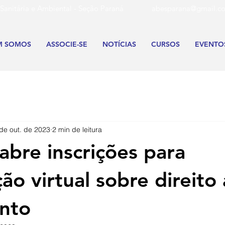
aria Sanitária e Ambiental - Seção Paraná
abesparana@gmail.c
M SOMOS
ASSOCIE-SE
NOTÍCIAS
CURSOS
EVENTO
de out. de 2023
2 min de leitura
abre inscrições para
ão virtual sobre direito
nto