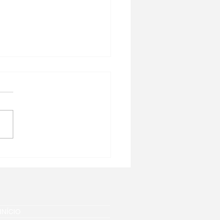
tiba recebe o 7º
ósio Brasileiro sobre
ands Construídos
INÍCIO