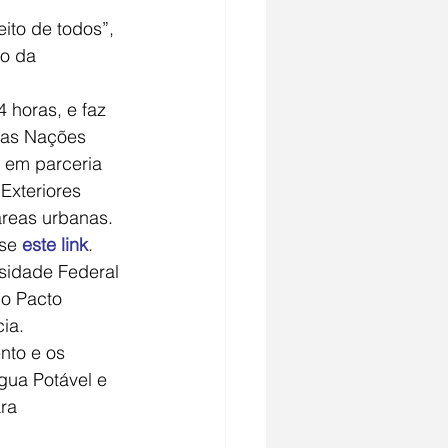
ito de todos”, 
o da 
4 horas, e faz 
das Nações 
 em parceria 
Exteriores 
áreas urbanas. 
se 
este link
.
sidade Federal 
o Pacto 
ia. 
nto e os 
gua Potável e 
ra 