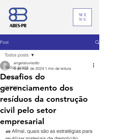
ME
NU
Post
Todos posts
angelaluvisotto
Todos posts
6 de mai. de 2024
1 min de leitura
Desafios do
gerais
gerenciamento dos
cursos
resíduos da construção
civil pelo setor
empresarial
🧱 
Afinal, quais são as estratégias para 
reutilizar materiais de demolição, 