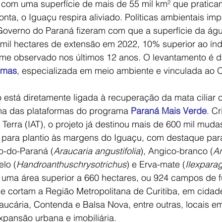
, com uma superfície de mais de 55 mil km² que pratica
nta, o Iguaçu respira aliviado. Políticas ambientais im
 Governo do Paraná fizeram com que a superfície da ág
 mil hectares de extensão em 2022, 10% superior ao índ
lume observado nos últimos 12 anos. O levantamento é d
omas
, especializada em meio ambiente e vinculada ao O
io está diretamente ligada à recuperação da mata cilia
ma das plataformas do programa 
Paraná Mais Verde
. C
 Terra (IAT), o projeto já destinou mais de 600 mil muda
 para plantio às margens do Iguaçu, com destaque par
ro-do-Paraná (
Araucaria angustifolia
), Angico-branco (
A
elo (
Handroanthuschrysotrichus
) e Erva-mate (
Ilexparag
 uma área superior a 660 hectares, ou 924 campos de f
ue cortam a Região Metropolitana de Curitiba, em cida
aucária, Contenda e Balsa Nova, entre outras, locais em
expansão urbana e imobiliária.