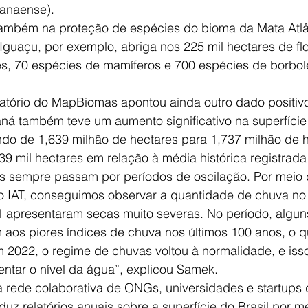
ranaense).
ambém na proteção de espécies do bioma da Mata Atlâ
guaçu, por exemplo, abriga nos 225 mil hectares de flo
s, 70 espécies de mamíferos e 700 espécies de borbol
latório do MapBiomas apontou ainda outro dado positivo
aná também teve um aumento significativo na superfície
do de 1,639 milhão de hectares para 1,737 milhão de h
9 mil hectares em relação à média histórica registrada
os sempre passam por períodos de oscilação. Por meio 
 IAT, conseguimos observar a quantidade de chuva no 
 apresentaram secas muito severas. No período, algun
aos piores índices de chuva nos últimos 100 anos, o q
m 2022, o regime de chuvas voltou à normalidade, e is
ntar o nível da água”, explicou Samek.
ede colaborativa de ONGs, universidades e startups d
z relatórios anuais sobre a superfície do Brasil por m