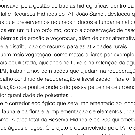
ponsável pela gestão de bacias hidrográficas dentro da 
l e Recursos Hídricos do IAT, João Samek destacou q
s que preservem os recursos hídricos é fundamental par
ica em um futuro próximo, como a conservação de nasc
blemas de erosão e voçorocas, além de criar alternativ
 à distribuição do recurso para as atividades rurais.
uem mais vegetação, como matas ciliares por exemplo
s equilibrada, ajudando no fluxo e na retenção da água
 IAT, trabalhamos com ações que ajudam na recuperaç
alho contínuo de recuperação e fiscalização. Para o Ri
lização dos pontos onde o rio passa pelos meios urbano
or quantidade de poluentes”.
é o corredor ecológico que será implementado ao long
fauna e da flora e a implementação de elementos urban
ismo. A área total da Reserva Hídrica é de 200 quilômet
de águas e lagos. O projeto é desenvolvido pelo IAT e 