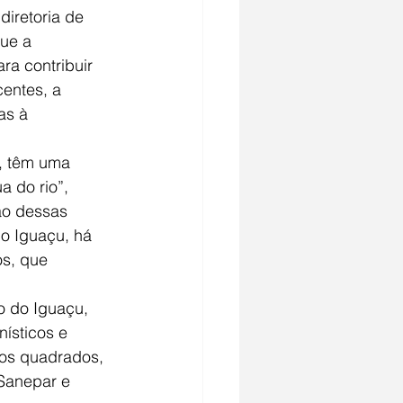
diretoria de 
ue a 
a contribuir 
entes, a 
as à 
, têm uma 
 do rio”, 
ão dessas 
o Iguaçu, há 
s, que 
o do Iguaçu, 
ísticos e 
ros quadrados, 
Sanepar e 