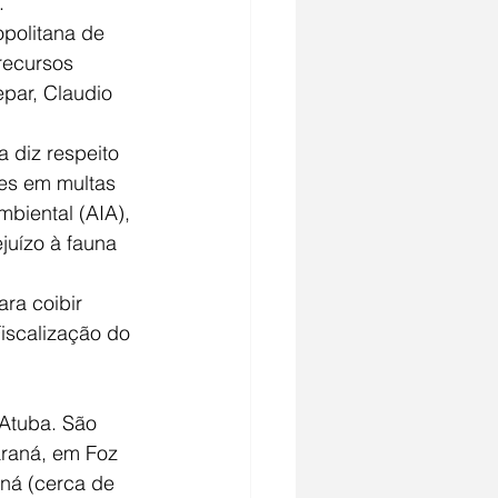
.
opolitana de 
recursos 
par, Claudio 
 diz respeito 
ões em multas 
biental (AIA), 
juízo à fauna 
ra coibir 
iscalização do 
 Atuba. São 
araná, em Foz 
ná (cerca de 