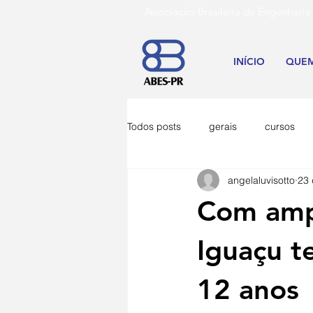
Associação Brasileira de Engenh
INÍCIO
QUE
Todos posts
gerais
cursos
angelaluvisotto
23 
Com ampl
Iguaçu 
12 anos