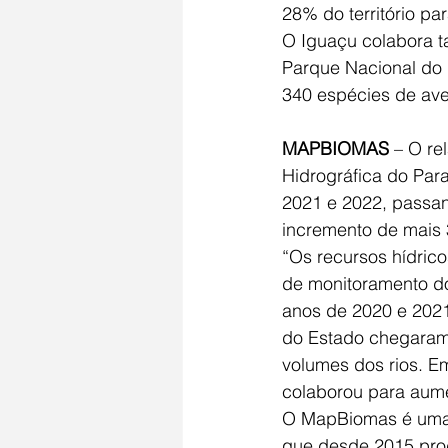
28% do território pa
O Iguaçu colabora t
Parque Nacional do I
340 espécies de ave
MAPBIOMAS
 – O re
Hidrográfica do Par
2021 e 2022, passan
incremento de mais 3
“Os recursos hídric
de monitoramento do
anos de 2020 e 2021
do Estado chegaram 
volumes dos rios. E
colaborou para aume
O MapBiomas é uma r
que desde 2015 produ