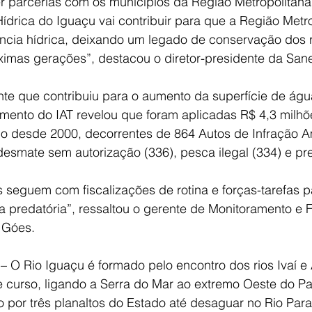
r parcerias com os municípios da Região Metropolitana
ídrica do Iguaçu vai contribuir para que a Região Metr
iência hídrica, deixando um legado de conservação dos 
ximas gerações”, destacou o diretor-presidente da Sane
te que contribuiu para o aumento da superfície de água
tamento do IAT revelou que foram aplicadas R$ 4,3 milh
io desde 2000, decorrentes de 864 Autos de Infração Am
esmate sem autorização (336), pesca ilegal (334) e pre
 seguem com fiscalizações de rotina e forças-tarefas pa
 predatória”, ressaltou o gerente de Monitoramento e F
e Góes.
 – O Rio Iguaçu é formado pelo encontro dos rios Ivaí e
e curso, ligando a Serra do Mar ao extremo Oeste do P
 por três planaltos do Estado até desaguar no Rio Para