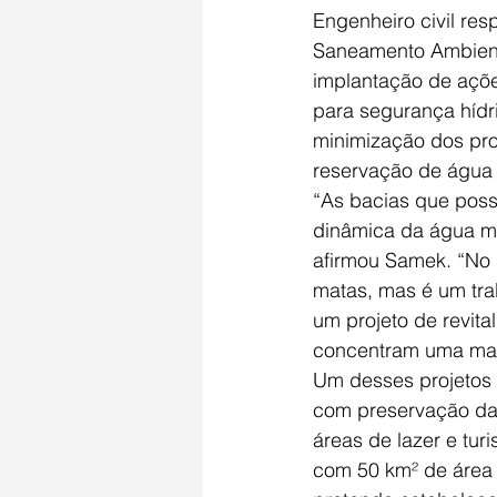
Engenheiro civil res
Saneamento Ambienta
implantação de açõe
para segurança hídr
minimização dos pro
reservação de água e
“As bacias que poss
dinâmica da água mai
afirmou Samek. “No
matas, mas é um trab
um projeto de revita
concentram uma mai
Um desses projetos 
com preservação da 
áreas de lazer e tur
com 50 km² de área 