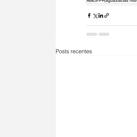
ABES-PR
água
bacias hid
Posts recentes