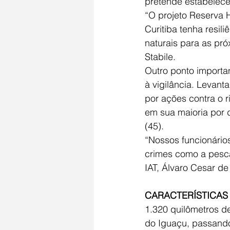
pretende estabelece
“O projeto Reserva H
Curitiba tenha resil
naturais para as pró
Stabile.
Outro ponto importan
à vigilância. Levan
por ações contra o r
em sua maioria por d
(45).
“Nossos funcionários
crimes como a pesca
IAT, Álvaro Cesar d
CARACTERÍSTICAS
1.320 quilômetros d
do Iguaçu, passando