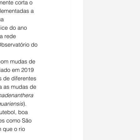
mente corta o 
plementadas a 
ua 
ice do ano 
a rede 
bservatório do 
r com mudas de 
riado em 2019 
s de diferentes 
a as mudas de 
nadenanthera 
uariensis
).
utebol, boa 
des como São 
 que o rio 