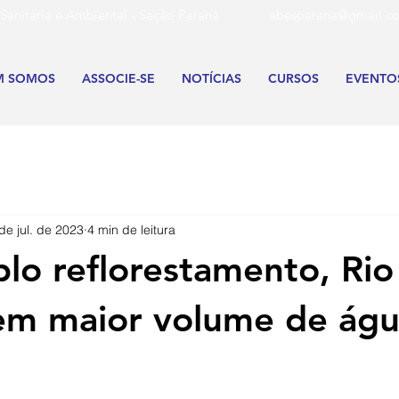
aria Sanitária e Ambiental - Seção Paraná
abesparana@gmail.c
M SOMOS
ASSOCIE-SE
NOTÍCIAS
CURSOS
EVENTO
de jul. de 2023
4 min de leitura
o reflorestamento, Rio
tem maior volume de ág