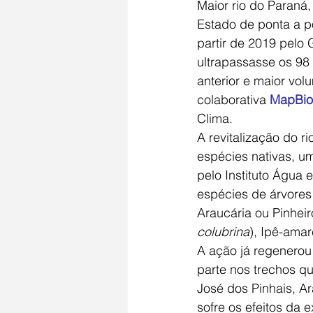
Maior rio do Paraná
Estado de ponta a po
partir de 2019 pelo
ultrapassasse os 98
anterior e maior vo
colaborativa 
MapBi
Clima.
A revitalização do r
espécies nativas, u
pelo Instituto Água e
espécies de árvores
Araucária ou Pinhei
colubrina
), Ipê-amar
A ação já regenerou
parte nos trechos q
José dos Pinhais, Ar
sofre os efeitos da 