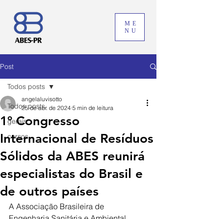
ME
NU
Post
Todos posts
angelaluvisotto
Todos posts
25 de abr. de 2024
5 min de leitura
1º Congresso
gerais
Internacional de Resíduos
cursos
Sólidos da ABES reunirá
especialistas do Brasil e
de outros países
A Associação Brasileira de 
Engenharia Sanitária e Ambiental 