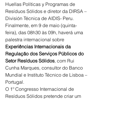
Huellas Políticas y Programas de 
Resíduos Sólidos e diretor da DIRSA – 
División Técnica de AIDIS- Peru.
Finalmente, em 9 de maio (quinta-
feira), das 08h30 às 09h, haverá uma 
palestra internacional sobre 
Experiências Internacionais da 
Regulação dos Serviços Públicos do 
Setor Resíduos Sólidos
, com Rui 
Cunha Marques, consultor do Banco 
Mundial e Instituto Técnico de Lisboa – 
Portugal.
O 1º Congresso Internacional de 
Resíduos Sólidos pretende criar um 
ambiente de aprendizado e 
colaboração, no qual os melhores 
especialistas do setor se reúnem para 
discutir soluções que ajudem a 
enfrentar desafios prementes e moldar 